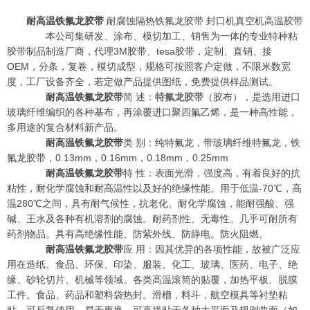
耐高温
铁氟龙胶带
耐腐蚀隔热铁氟龙胶带 封口机真空机高温胶带
本公司集研发、涂布、模切加工、销售为一体的专业特种粘
胶带制品制造厂商，代理3M胶带、tesa胶带，定制、直销、接
OEM，分条，复卷，模切成型，规格可按照客户定做，不限米数宽
度，工厂设备齐全，若定做产品提供图纸，免费提供样品测试。
耐高温铁氟龙胶带
简 述：
特氟龙胶带
（胶布），是选用进口
玻璃纤维编织的各种基布，再涂覆进口聚四氟乙烯，是一种高性能，
多用途的复合材料新产品。
耐高温铁氟龙胶带
类 别：纯特氟龙，带玻璃纤维特氟龙，铁
氟龙胶带，0.13mm，0.16mm，0.18mm，0.25mm
耐高温铁氟龙胶带
特 性：表面光滑，强度高，有着良好的抗
粘性，耐化学腐蚀和耐高温性以及好的绝缘性能。用于低温-70℃，高
温280℃之间，具有耐气候性，抗老化。耐化学腐蚀，能耐强酸、强
碱、王水及各种有机溶剂的腐蚀。耐药剂性、无毒性。几乎可耐所有
药剂物品。具有高绝缘性能、防紫外线、防静电。防火阻燃。
耐高温铁氟龙胶带
应 用：因其优异的各项性能，故被广泛应
用在造纸、食品、环保、印染、服装、化工、玻璃、医药、电子、绝
缘、砂轮切片、机械等领域。各类高温滚筒的贴覆，加热平板、脱膜
工件。食品、药品和塑料袋热封。滑槽，料斗，航空模具等衬垫粘