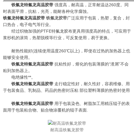
铁氟龙特氟龙高温胶带
强度高，耐高温，正常耐温达260度。同
时表面平滑，抗粘，光亮，能耐各种化学腐蚀。
铁氟龙特氟龙高温胶带
铁氟龙胶带
广泛应用于包装，热塑，复合，封
口热合，电子电气等行业。
经过织物加强的PTFE特氟龙胶布更具用强度高的特点，可应用于
浆纱机的滚筒，热塑脱模等行业，可反复使用，易于更换。
耐热性能好(连续使用温度260℃以上)，即使在过热的加热器上也
能够安全使用。
铁氟龙特氟龙高温胶带
抗粘性好，熔化的包装薄膜的“渣屑”不会
粘到加热器上。
电绝缘性**。
铁氟龙特氟龙高温胶带
走行稳定性好，耐久性好，容易维修。用
于包装食品、乳制品、药品的热密封压粘 部位塑料薄膜的热密封使用
铁氟龙特氟龙高温胶带
用于包装染色、树脂加工用精压辊子的表
面用于包装粘合物、贴合物涂覆机的辊子表面.
耐高温铁氟龙胶带