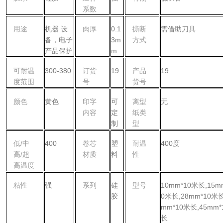
系数
用途
机器 设
肉厚
0.1
撕断
需借助刀具
备，电子
3m
方式
产品保护
m
可耐温
300-380
订货
19
产品
19
度范围
号
货号
颜色
黄色
印字
可
离型
无
内容
定
纸类
制
型
低/中
400
卷芯
塑
耐温
400度
高/超
材质
料
性
高温度
粘性
强
系列
硅
型号
10mm*10米长,15m
胶
0米长,28mm*10米长
mm*10米长,45mm*
长