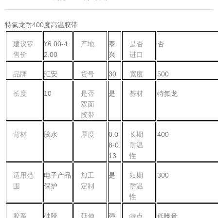
特氟龙耐400度高温胶带
建议零
¥6.00-4
产地
泰
是否
否
售价
2.00
兴
进口
品牌
汇安
货号
30
宽度
500
长度
10
是否
是
基材
特氟龙
双面
胶带
背材
胶水
厚度
0.0
长期
400
8-0.
耐温
13
性
适用范
电子产品
加工
是
短期
300
围
保护
定制
耐温
性
胶系
硅胶
延伸
强
特点
低噪音