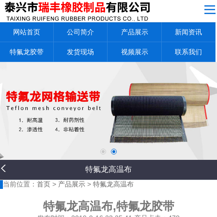
网站导航
网站首页
公司简介
产品展示
新闻资讯
公司简介
产品展示
特氟龙胶带
发货现场
视频展示
联系我们
新闻资讯
特氟龙胶带
发货现场
视频展示
联系我们
返回首页
特氟龙高温布
当前位置：
首页
>
产品展示
>
特氟龙高温布
特氟龙高温布,特氟龙胶带