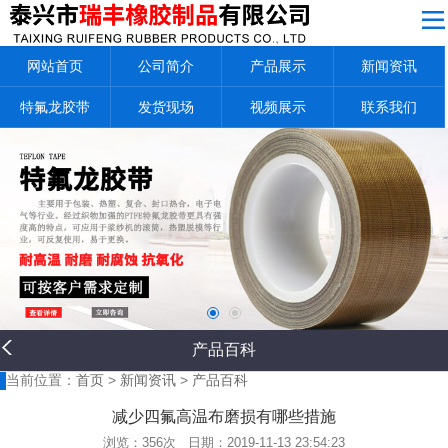
网站导航
网站首页
公司简介
产品展示
新闻资讯
公司简介
产品展示
特氟龙胶带
发货现场
视频展示
联系我们
新闻资讯
特氟龙胶带
发货现场
视频展示
联系我们
返回首页
产品百科
当前位置：
首页
>
新闻资讯
>
产品百科
减少四氟高温布磨损有哪些措施
浏览：
356次 日期：2019-11-13 23:54:23