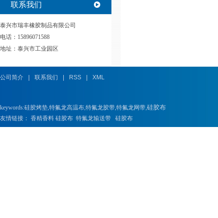
联系我们
泰兴市瑞丰橡胶制品有限公司
电话：15896071588
地址：泰兴市工业园区
公司简介
|
联系我们
|
RSS
|
XML
硅胶布
keywords:
硅胶烤垫
,
特氟龙高温布
,
特氟龙胶带
,
特氟龙网带
,
友情链接：
香精香料
硅胶布
特氟龙输送带
硅胶布